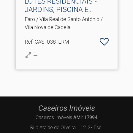
LOTES RESIDENCIAIS -
JARDINS, PISCINA E
VISTA.​..
Faro / Vila Real de Santo António /
Vila Nova de Cacela
Ref
: CAS_038_LRM
Caseiros Imóveis
Caseiros Imóveis
AMI: 17994
Rua Ataíde de Oliveira, 112, 2º Esq.