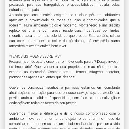
procurada pela sua tranquilidade e acessibilidade imediata pelas 
estradas principais.

Adorada por uma clientela exigente do «tudo a pé», os habitantes 
apreciam a proximidade de todas as lojas e comodidades que a 
rodeiam. Num ambiente típico e moderno, Montenegro é um distrito 
repleto de charme com áreas residenciais ilustradas por lindas 
moradias cada uma mais colorida do que a outra. Esta cenário, reflexo 
das cores do nascer do sol e do pôr-do-sol, irá envolvê-lo numa 
atmosfera relaxante onde é bom viver.

*TEMOS LISTAGENS SECRETAS*

Procura mas não está a encontrar o imóvel certo para si? Deseja investir 
no imobiliário? Quer vender a sua propriedade mas não quer ficar 
exposto ao mercado? Contacte-nos – temos listagens secretas, 
promovidas apenas a clientes qualificados!

Queremos concretizar sonhos e por isso estamos em constante 
atualização e formação para que o nosso serviço seja de excelência, 
privilegiando a qualidade à quantidade, com foco na personalização e 
dedicação em todas as fases do seu projeto.

Queremos marcar a diferença e daí o nosso compromisso com o 
ambiente: inovando na forma de projetar e construir, no modo de 
comunicar, e pretendemos ser um aliado na transição para uma vida 