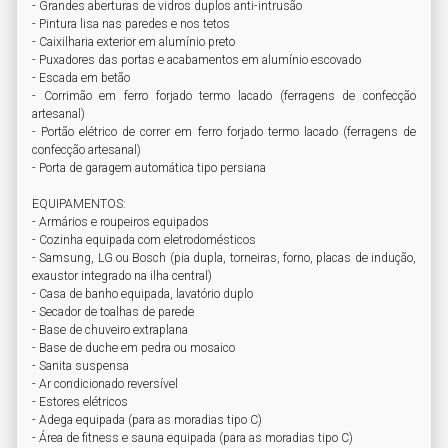
- Grandes aberturas de vidros duplos anti-intrusão

- Pintura lisa nas paredes e nos tetos

- Caixilharia exterior em alumínio preto

- Puxadores das portas e acabamentos em alumínio escovado

- Escada em betão

- Corrimão em ferro forjado termo lacado (ferragens de confecção 
artesanal)

- Portão elétrico de correr em ferro forjado termo lacado (ferragens de 
confecção artesanal)

- Porta de garagem automática tipo persiana

EQUIPAMENTOS:

- Armários e roupeiros equipados

- Cozinha equipada com eletrodomésticos

- Samsung, LG ou Bosch (pia dupla, torneiras, forno, placas de indução, 
exaustor integrado na ilha central)

- Casa de banho equipada, lavatório duplo

- Secador de toalhas de parede

- Base de chuveiro extraplana

- Base de duche em pedra ou mosaico

- Sanita suspensa

- Ar condicionado reversível

- Estores elétricos

- Adega equipada (para as moradias tipo C)

- Área de fitness e sauna equipada (para as moradias tipo C)
