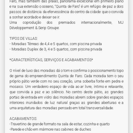
Faro, mas também das praias, panorama excecional em primeiro plano 
e na sua extensão o oceano, “Quinta de Faro” é um refúgio de paz a dois 
passos de distância da efervescência do centro da cidade que o convida 
a sonhar acordado e deixar-se ir.

Uma coprodução dos premiados internacionalmente, MJ 
Développement & Serip Groupe.

TIPOS DE VILLAS:

- Moradias Térreas de 4,4 e 5 quartos, com piscina privada

- Moradias Duplex de 3, 4 e 5 quartos, com piscina privada

*CARACTERÍSTICAS, SERVIÇOS E ACABAMENTOS*

O nível de luxo das moradias dá o tom e confirma o posicionamento topo 
de gama do empreendimento Quinta de Faro. Cada moradia tem o seu 
próprio pátio verde com no seu coração, uma soberba fonte em pedra e 
mosaico. Um verdadeiro espaço de vida ao ar livre, íntimo e relaxante, 
que convida a paz e ao silêncio. No centro deste pátio, as grandes 
portas de entrada em vidro das moradias abrem sobre grandes espaços 
interiores inundados de luz natural graças as grandes aberturas e a 
uma arquitetura das moradias pensado em total transversalidade.

ACABAMENTOS:

-Travertino de grande formato na sala de estar, cozinha e quarto

-Parede e chão em mármore nas cabines de duches
