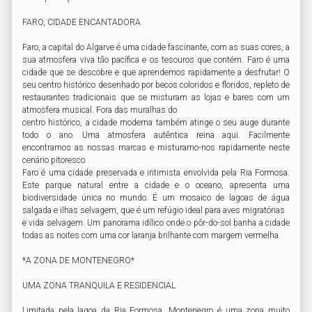
FARO, CIDADE ENCANTADORA

Faro, a capital do Algarve é uma cidade fascinante, com as suas cores, a 
sua atmosfera viva tão pacífica e os tesouros que contém. Faro é uma 
cidade que se descobre e que aprendemos rapidamente a desfrutar! O 
seu centro histórico desenhado por becos coloridos e floridos, repleto de 
restaurantes tradicionais que se misturam as lojas e bares com um 
atmosfera musical. Fora das muralhas do

centro histórico, a cidade moderna também atinge o seu auge durante 
todo o ano. Uma atmosfera autêntica reina aqui. Facilmente 
encontramos as nossas marcas e misturamo-nos rapidamente neste 
cenário pitoresco.

Faro é uma cidade preservada e intimista envolvida pela Ria Formosa. 
Este parque natural entre a cidade e o oceano, apresenta uma 
biodiversidade única no mundo. É um mosaico de lagoas de água 
salgada e ilhas selvagem, que é um refúgio ideal para aves migratórias

e vida selvagem. Um panorama idílico onde o pôr-do-sol banha a cidade 
todas as noites com uma cor laranja brilhante com margem vermelha.

*A ZONA DE MONTENEGRO*

UMA ZONA TRANQUILA E RESIDENCIAL

Limitada pela lagoa da Ria Formosa, Montenegro é uma zona muito 