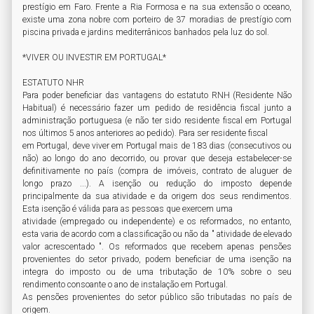
prestígio em Faro. Frente a Ria Formosa e na sua extensão o oceano, 
existe uma zona nobre com porteiro de 37 moradias de prestígio com 
piscina privada e jardins mediterrânicos banhados pela luz do sol.

*VIVER OU INVESTIR EM PORTUGAL*

ESTATUTO NHR

Para poder beneficiar das vantagens do estatuto RNH (Residente Não 
Habitual) é necessário fazer um pedido de residência fiscal junto a 
administração portuguesa (e não ter sido residente fiscal em Portugal 
nos últimos 5 anos anteriores ao pedido). Para ser residente fiscal

em Portugal, deve viver em Portugal mais de 183 dias (consecutivos ou 
não) ao longo do ano decorrido, ou provar que deseja estabelecer-se 
definitivamente no país (compra de imóveis, contrato de aluguer de 
longo prazo ...). A isenção ou redução do imposto depende 
principalmente da sua atividade e da origem dos seus rendimentos. 
Esta isenção é válida para as pessoas que exercem uma

atividade (empregado ou independente) e os reformados, no entanto, 
esta varia de acordo com a classificação ou não da " atividade de elevado 
valor acrescentado ". Os reformados que recebem apenas pensões 
provenientes do setor privado, podem beneficiar de uma isenção na 
integra do imposto ou de uma tributação de 10% sobre o seu 
rendimento consoante o ano de instalação em Portugal.

As pensões provenientes do setor público são tributadas no país de 
origem.
