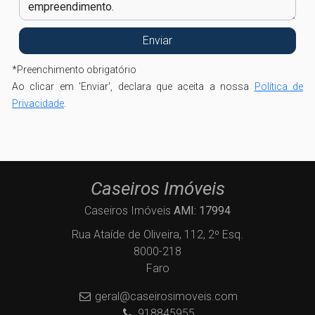
*
Preenchimento obrigatório
Ao clicar em 'Enviar', declara que aceita a nossa
Política de
Privacidade
.
Caseiros Imóveis
Caseiros Imóveis
AMI: 17994
Rua Ataíde de Oliveira, 112, 2º Esq.
8000-218
Faro
geral@caseirosimoveis.com
918845955