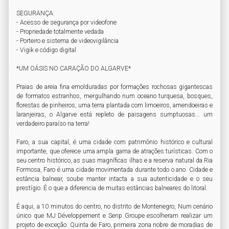
SEGURANÇA:

- Acesso de segurança por videofone

- Propriedade totalmente vedada

- Porteiro e sistema de videovigilância

- Vigik e código digital

*UM OÁSIS NO CARAÇÃO DO ALGARVE*

Praias de areia fina emolduradas por formações rochosas gigantescas 
de formatos estranhos, mergulhando num oceano turquesa, bosques, 
florestas de pinheiros, uma terra plantada com limoeiros, amendoeiras e 
laranjeiras, o Algarve está repleto de paisagens sumptuosas... um 
verdadeiro paraíso na terra!

Faro, a sua capital, é uma cidade com patrimônio histórico e cultural 
importante, que oferece uma ampla gama de atrações turísticas. Com o 
seu centro histórico, as suas magníficas ilhas e a reserva natural da Ria 
Formosa, Faro é uma cidade movimentada durante todo o ano. Cidade e 
estância balnear, soube manter intacta a sua autenticidade e o seu 
prestígio. É o que a diferencia de muitas estâncias balneares do litoral.

É aqui, a 10 minutos do centro, no distrito de Montenegro, Num cenário 
único que MJ Développement e Serip Groupe escolheram realizar um 
projeto de exceção: Quinta de Faro, primeira zona nobre de moradias de 