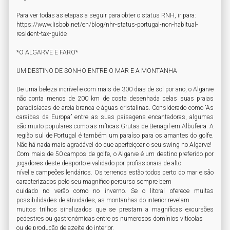
Para ver todas as etapas a seguir para obter o status RNH, ir para:

https://www.lisbob.net/en/blog/nhr-status-portugal-non-habitual-
resident-tax-guide

*O ALGARVE E FARO*

UM DESTINO DE SONHO ENTRE O MAR E A MONTANHA

De uma beleza incrível e com mais de 300 dias de sol por ano, o Algarve 
não conta menos de 200 km de costa desenhada pelas suas praias 
paradisíacas de areia branca e águas cristalinas. Considerado como “As 
caraíbas da Europa” entre as suas paisagens encantadoras, algumas 
são muito populares como as míticas Grutas de Benagil em Albufeira. A 
região sul de Portugal é também um paraíso para os amantes do golfe. 
Não há nada mais agradável do que aperfeiçoar o seu swing no Algarve!

Com mais de 50 campos de golfe, o Algarve é um destino preferido por 
jogadores deste desporto e validado por profissionais de alto

nível e campeões lendários. Os terrenos estão todos perto do mar e são 
caracterizados pelo seu magnífico percurso sempre bem

cuidado no verão como no inverno. Se o litoral oferece muitas 
possibilidades de atividades, as montanhas do interior revelam

muitos trilhos sinalizados que se prestam a magníficas excursões 
pedestres ou gastronómicas entre os numerosos domínios vitícolas

ou de produção de azeite do interior.
