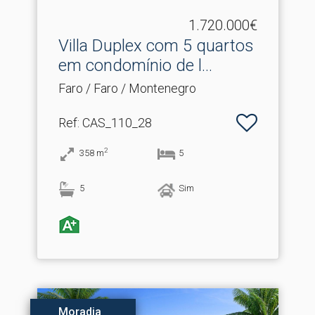
1.720.000€
Villa Duplex com 5 quartos
em condomínio de l.​..
Faro / Faro / Montenegro
Ref
: CAS_110_28
2
358
m
5
5
Sim
Moradia