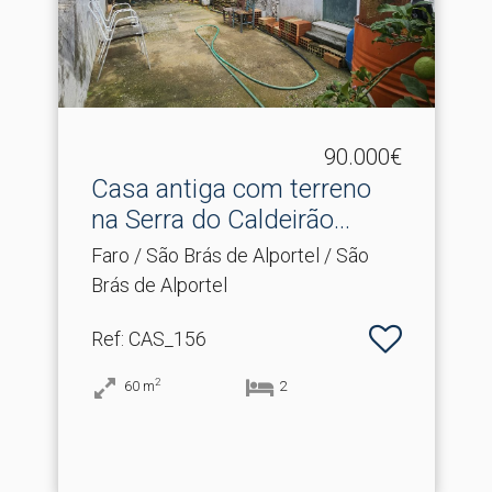
90.000€
Casa antiga com terreno
na Serra do Caldeirão.​..
Faro / São Brás de Alportel / São
Brás de Alportel
Ref
: CAS_156
2
60
m
2