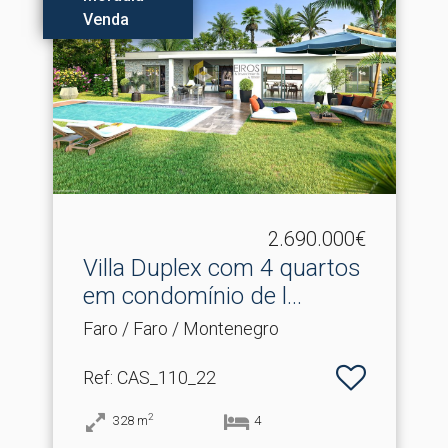
Venda
2.690.000€
Villa Duplex com 4 quartos
em condomínio de l.​..
Faro / Faro / Montenegro
Ref
: CAS_110_22
2
328
m
4