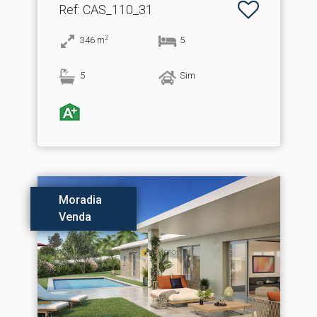
Ref
: CAS_110_31
2
346
m
5
5
Sim
Moradia
Venda