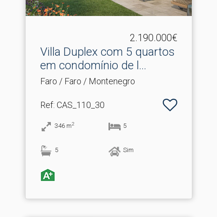
2.190.000€
Villa Duplex com 5 quartos
em condomínio de l.​..
Faro / Faro / Montenegro
Ref
: CAS_110_30
2
346
m
5
5
Sim