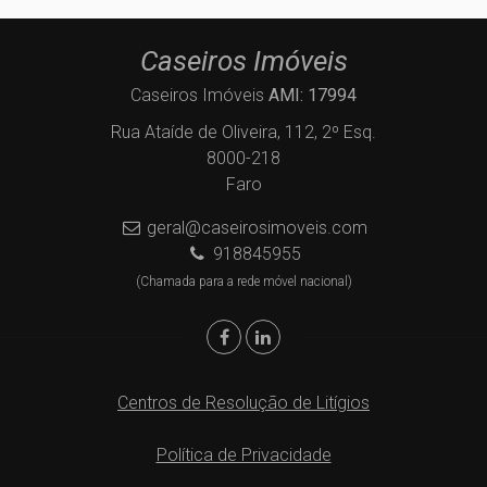
Caseiros Imóveis
Caseiros Imóveis
AMI: 17994
Rua Ataíde de Oliveira, 112, 2º Esq.
8000-218
Faro
geral@caseirosimoveis.com
918845955
(Chamada para a rede móvel nacional)
Centros de Resolução de Litígios
Política de Privacidade