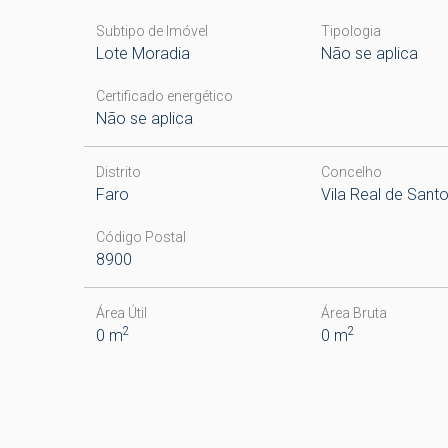
Subtipo de Imóvel
Tipologia
Lote Moradia
Não se aplica
Certificado energético
Não se aplica
Distrito
Concelho
Faro
Vila Real de Sant
Código Postal
8900
Área Útil
Área Bruta
2
2
0 m
0 m