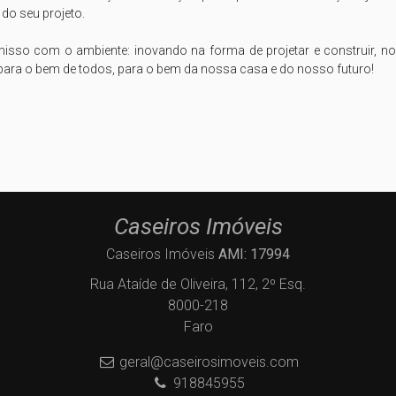
o seu projeto.

sso com o ambiente: inovando na forma de projetar e construir, no
para o bem de todos, para o bem da nossa casa e do nosso futuro!

Caseiros Imóveis
Caseiros Imóveis
AMI: 17994
Rua Ataíde de Oliveira, 112, 2º Esq.
8000-218
Faro
geral@caseirosimoveis.com
918845955