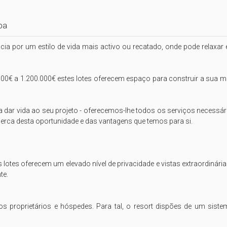
pa
ncia por um estilo de vida mais activo ou recatado, onde pode relaxar 
0€ a 1.200.000€ estes lotes oferecem espaço para construir a sua mora
 dar vida ao seu projeto - oferecemos-lhe todos os serviços necessári
erca desta oportunidade e das vantagens que temos para si. 

s lotes oferecem um elevado nível de privacidade e vistas extraordinár
e.

dos proprietários e hóspedes. Para tal, o resort dispões de um si