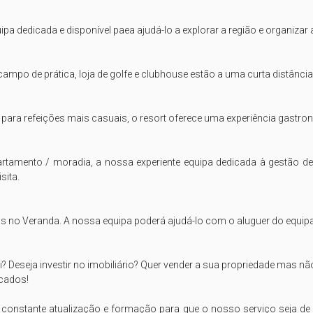
 dedicada e disponível paea ajudá-lo a explorar a região e organizar ac
ampo de prática, loja de golfe e clubhouse estão a uma curta distância
 para refeições mais casuais, o resort oferece uma experiência gastron
rtamento / moradia, a nossa experiente equipa dedicada à gestão de 
ita.

s no Veranda. A nossa equipa poderá ajudá-lo com o aluguer do equip
i? Deseja investir no imobiliário? Quer vender a sua propriedade mas n
cados!

nstante atualização e formação para que o nosso serviço seja de exc