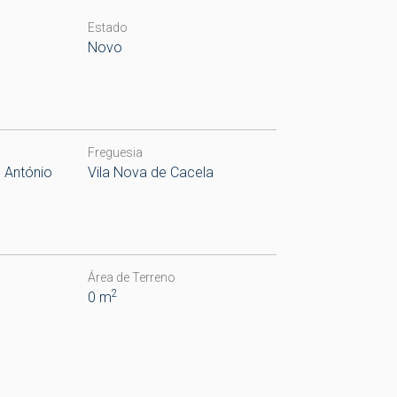
Estado
Novo
Freguesia
o António
Vila Nova de Cacela
Área de Terreno
2
0 m