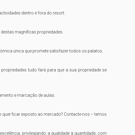
tividades dentro e fora do resort.

 destas magnificas propriedades.

ómica única que promete satisfazer todos os palatos.

propriedades tudo fará para que a sua propriedade se 
amento e marcação de aulas.

ão quer ficar exposto ao mercado? Contacte-nos – temos 
elência, privilegiando a qualidade à quantidade, com 