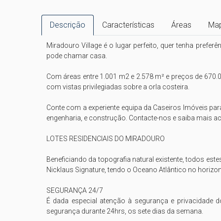
Descrição
Características
Áreas
Ma
Miradouro Village é o lugar perfeito, quer tenha preferê
pode chamar casa.

Com áreas entre 1.001 m2 e 2.578 m² e preços de 670.00
com vistas privilegiadas sobre a orla costeira.

Conte com a experiente equipa da Caseiros Imóveis para
engenharia, e construção. Contacte-nos e saiba mais ac
LOTES RESIDENCIAIS DO MIRADOURO

Beneficiando da topografia natural existente, todos este
Nicklaus Signature, tendo o Oceano Atlântico no horizont
SEGURANÇA 24/7

É dada especial atenção à segurança e privacidade 
segurança durante 24hrs, os sete dias da semana.
